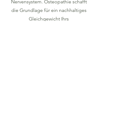
Nervensystem. Osteopathie schafft
die Grundlage für ein nachhaltiges
Gleichgewicht Ihrs
Verdauungssystems.
Jetzt Ersttermin
vereinbaren!